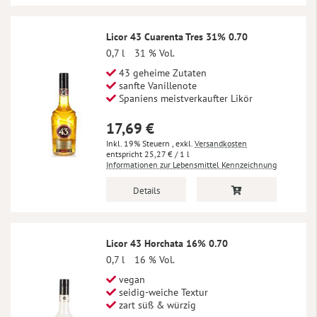
Licor 43 Cuarenta Tres 31% 0.70
0,7 l
31 % Vol.
43 geheime Zutaten
sanfte Vanillenote
Spaniens meistverkaufter Likör
17,69 €
Inkl. 19% Steuern
,
exkl.
Versandkosten
25,27 €
/ 1 l
Informationen zur Lebensmittel Kennzeichnung
Details
Licor 43 Horchata 16% 0.70
0,7 l
16 % Vol.
vegan
seidig-weiche Textur
zart süß & würzig