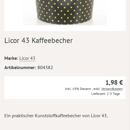
Zum
Licor 43 Kaffeebecher
Anfang
der
Bildergalerie
Mehr
Marke
Licor 43
springen
Informationen
Artikelnummer
804382
1,98 €
Inkl. 19% Steuern
,
exkl.
Versandkosten
Lieferzeit
2-3 Tage
Ein praktischer Kunststoffkaffeebecher von Licor 43.