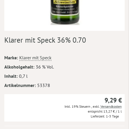
Zum
Klarer mit Speck 36% 0.70
Anfang
der
Bildergalerie
Mehr
Marke
Klarer mit Speck
springen
Informationen
Alkoholgehalt
36 % Vol.
Inhalt
0,7 l
Artikelnummer
53378
9,29 €
Inkl. 19% Steuern
,
exkl.
Versandkosten
13,27 €
/ 1 l
Lieferzeit
1-3 Tage