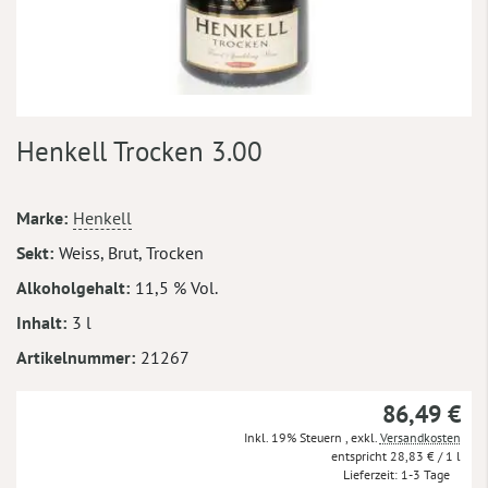
Zum
Henkell Trocken 3.00
Anfang
der
Bildergalerie
Mehr
Marke
Henkell
springen
Informationen
Sekt
Weiss, Brut, Trocken
Alkoholgehalt
11,5 % Vol.
Inhalt
3 l
Artikelnummer
21267
86,49 €
Inkl. 19% Steuern
,
exkl.
Versandkosten
28,83 €
/ 1 l
Lieferzeit
1-3 Tage