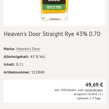
Zum
Heaven's Door Straight Rye 43% 0.70
Anfang
der
Bildergalerie
Mehr
Marke
Heaven's Door
springen
Informationen
Alkoholgehalt
43 % Vol.
Inhalt
0,7 l
Artikelnummer
112840
49,69 €
Inkl. 19% Steuern
,
exkl.
Versandkosten
70,99 €
/ 1 l
Lieferzeit
1-3 Tage