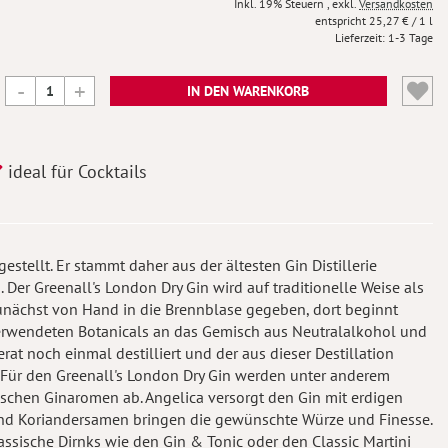
Inkl. 19% Steuern
,
exkl.
Versandkosten
25,27 €
/ 1 l
Lieferzeit
1-3 Tage
IN DEN WARENKORB
ideal für Cocktails
stellt. Er stammt daher aus der ältesten Gin Distillerie
 Der Greenall's London Dry Gin wird auf traditionelle Weise als
 zunächst von Hand in die Brennblase gegeben, dort beginnt
verwendeten Botanicals an das Gemisch aus Neutralalkohol und
t noch einmal destilliert und der aus dieser Destillation
 Für den Greenall's London Dry Gin werden unter anderem
ischen Ginaromen ab. Angelica versorgt den Gin mit erdigen
e und Koriandersamen bringen die gewünschte Würze und Finesse.
lassische Dirnks wie den Gin & Tonic oder den Classic Martini