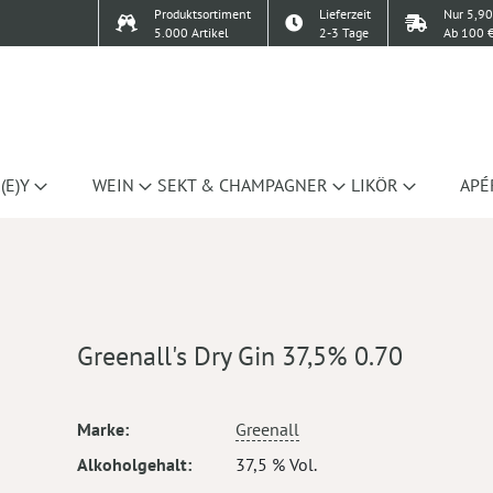
Produktsortiment
Lieferzeit
Nur 5,90
5.000 Artikel
2-3 Tage
Ab 100 €
(E)Y
WEIN
SEKT & CHAMPAGNER
LIKÖR
APÉ
Greenall's Dry Gin 37,5% 0.70
Mehr
Marke
Greenall
Informationen
Alkoholgehalt
37,5 % Vol.