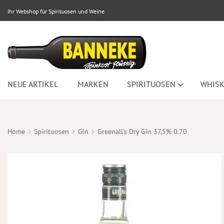
Ihr Webshop für Spirituosen und Weine
NEUE ARTIKEL
MARKEN
SPIRITUOSEN
WHISK
Home
Spirituosen
Gin
Greenall's Dry Gin 37,5% 0.70
Zum
Ende
der
Bildergalerie
springen