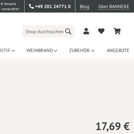
 € Versand
+49 201 24771 0
Blog
Über BANNEKE
 versandfrei*
Suche
RITIF
WEINBRAND
ZUBEHÖR
ANGEBOTE
17,69 €