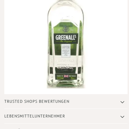
Zum
TRUSTED SHOPS BEWERTUNGEN
Anfang
der
Bildergalerie
LEBENSMITTELUNTERNEHMER
springen