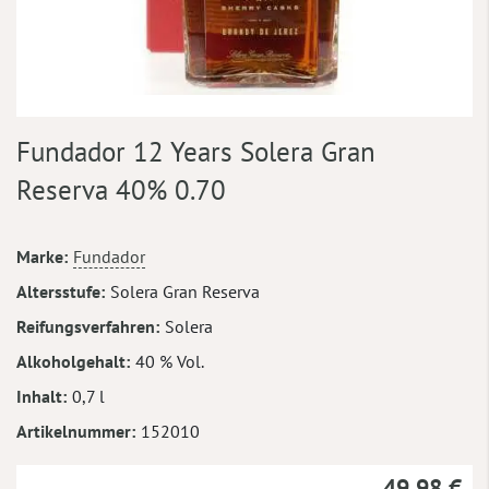
Zum
Fundador 12 Years Solera Gran
Anfang
der
Reserva 40% 0.70
Bildergalerie
springen
Mehr
Marke
Fundador
Informationen
Altersstufe
Solera Gran Reserva
Reifungsverfahren
Solera
Alkoholgehalt
40 % Vol.
Inhalt
0,7 l
Artikelnummer
152010
49,98 €