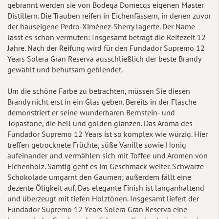
gebrannt werden sie von Bodega Domecqs eigenen Master
Distillern. Die Trauben reifen in Eichenfässern, in denen zuvor
der hauseigene Pedro-Ximénez-Sherry lagerte. Der Name
lässt es schon vermuten: Insgesamt beträgt die Reifezeit 12
Jahre. Nach der Reifung wird für den Fundador Supremo 12
Years Solera Gran Reserva ausschließlich der beste Brandy
gewählt und behutsam geblendet.
Um die schöne Farbe zu betrachten, müssen Sie diesen
Brandy nicht erst in ein Glas geben. Bereits in der Flasche
demonstriert er seine wunderbaren Bernstein- und
Topastöne, die hell und golden glänzen. Das Aroma des
Fundador Supremo 12 Years ist so komplex wie würzig. Hier
treffen getrocknete Früchte, süße Vanille sowie Honig
aufeinander und vermählen sich mit Toffee und Aromen von
Eichenholz. Samtig geht es im Geschmack weiter. Schwarze
Schokolade umgarnt den Gaumen; außerdem fällt eine
dezente Öligkeit auf. Das elegante Finish ist langanhaltend
und überzeugt mit tiefen Holztönen. Insgesamt liefert der
Fundador Supremo 12 Years Solera Gran Reserva eine