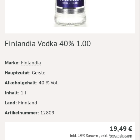
Zum
Finlandia Vodka 40% 1.00
Anfang
der
Bildergalerie
Mehr
Marke
Finlandia
springen
Informationen
Hauptzutat
Gerste
Alkoholgehalt
40 % Vol.
Inhalt
1 l
Land
Finnland
Artikelnummer
12809
19,49 €
Inkl. 19% Steuern
,
exkl.
Versandkosten