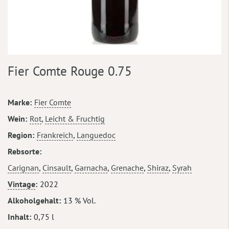
Zum
Fier Comte Rouge 0.75
Anfang
der
Bildergalerie
Mehr
Marke
Fier Comte
springen
Informationen
Wein
Rot
,
Leicht & Fruchtig
Region
Frankreich
,
Languedoc
Rebsorte
Carignan
,
Cinsault
,
Garnacha
,
Grenache
,
Shiraz
,
Syrah
Vintage
2022
Alkoholgehalt
13 % Vol.
Inhalt
0,75 l