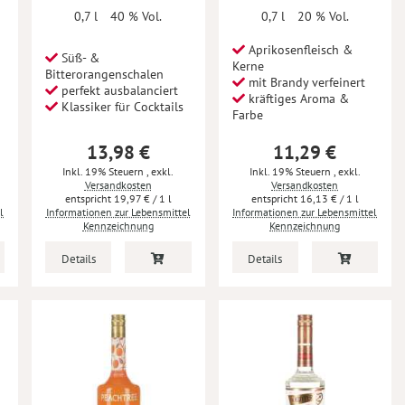
0,7 l
40 % Vol.
0,7 l
20 % Vol.
Aprikosenfleisch &
Süß- &
Kerne
Bitterorangenschalen
mit Brandy verfeinert
perfekt ausbalanciert
kräftiges Aroma &
Klassiker für Cocktails
Farbe
13,98 €
11,29 €
Inkl. 19% Steuern
,
exkl.
Inkl. 19% Steuern
,
exkl.
Versandkosten
Versandkosten
19,97 €
/ 1 l
16,13 €
/ 1 l
l
Informationen zur Lebensmittel
Informationen zur Lebensmittel
Kennzeichnung
Kennzeichnung
Details
Details