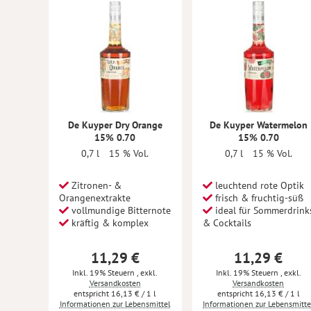
De Kuyper Dry Orange
De Kuyper Watermelon
15% 0.70
15% 0.70
0,7 l
15 % Vol.
0,7 l
15 % Vol.
Zitronen- &
leuchtend rote Optik
Orangenextrakte
frisch & fruchtig-süß
vollmundige Bitternote
ideal für Sommerdrink
kräftig & komplex
& Cocktails
11,29 €
11,29 €
Inkl. 19% Steuern
,
exkl.
Inkl. 19% Steuern
,
exkl.
Versandkosten
Versandkosten
16,13 €
/ 1 l
16,13 €
/ 1 l
Informationen zur Lebensmittel
Informationen zur Lebensmitte