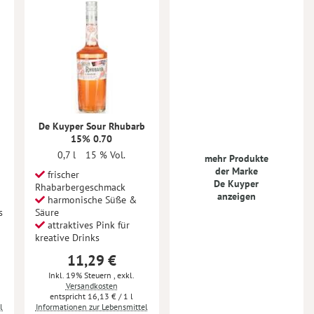
De Kuyper Sour Rhubarb
15% 0.70
0,7 l
15 % Vol.
mehr Produkte
der Marke
frischer
De Kuyper
Rhabarbergeschmack
anzeigen
harmonische Süße &
s
Säure
attraktives Pink für
kreative Drinks
11,29 €
Inkl. 19% Steuern
,
exkl.
Versandkosten
16,13 €
/ 1 l
l
Informationen zur Lebensmittel