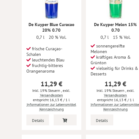
De Kuyper Blue Curacao
De Kuyper Melon 15%
20% 0.70
0.70
0,7 l
20 % Vol.
0,7 l
15 % Vol.
sonnengereifte
frische Curaçao-
Melonen
Schalen
kräftiges Aroma &
leuchtendes Blau
Grünton
fruchtig-bitteres
vielseitig für Drinks &
Orangenaroma
Desserts
11,29 €
11,29 €
Inkl. 19% Steuern
,
exkl.
Inkl. 19% Steuern
,
exkl.
Versandkosten
Versandkosten
16,13 €
/ 1 l
16,13 €
/ 1 l
Informationen zur Lebensmittel
Informationen zur Lebensmitte
Kennzeichnung
Kennzeichnung
Details
Details