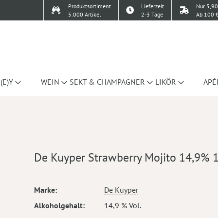
Produktsortiment
Lieferzeit
Nur 5,90
5.000 Artikel
2-3 Tage
Ab 100 €
(E)Y
WEIN
SEKT & CHAMPAGNER
LIKÖR
APÉ
De Kuyper Strawberry Mojito 14,9% 
Mehr
Marke
De Kuyper
Informationen
Alkoholgehalt
14,9 % Vol.