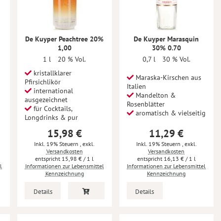
De Kuyper Peachtree 20%
De Kuyper Marasquin
1,00
30% 0.70
1 l
20 % Vol.
0,7 l
30 % Vol.
kristallklarer
Maraska-Kirschen aus
Pfirsichlikör
Italien
international
Mandelton &
ausgezeichnet
Rosenblätter
für Cocktails,
aromatisch & vielseitig
Longdrinks & pur
15,98 €
11,29 €
Inkl. 19% Steuern
,
exkl.
Inkl. 19% Steuern
,
exkl.
Versandkosten
Versandkosten
15,98 €
/ 1 l
16,13 €
/ 1 l
l
Informationen zur Lebensmittel
Informationen zur Lebensmittel
Kennzeichnung
Kennzeichnung
Details
Details