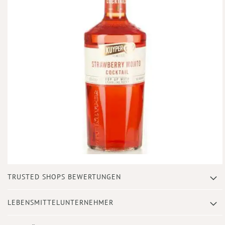
Zum
TRUSTED SHOPS BEWERTUNGEN
Anfang
der
Bildergalerie
LEBENSMITTELUNTERNEHMER
springen