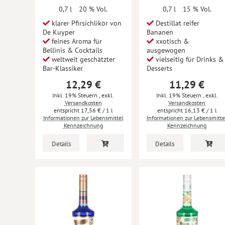
0,7 l
20 % Vol.
0,7 l
15 % Vol.
klarer Pfirsichlikör von
Destillat reifer
De Kuyper
Bananen
feines Aroma für
xxotisch &
Bellinis & Cocktails
ausgewogen
weltweit geschätzter
vielseitig für Drinks &
Bar-Klassiker
Desserts
12,29 €
11,29 €
Inkl. 19% Steuern
,
exkl.
Inkl. 19% Steuern
,
exkl.
Versandkosten
Versandkosten
17,56 €
/ 1 l
16,13 €
/ 1 l
Informationen zur Lebensmittel
Informationen zur Lebensmitte
Kennzeichnung
Kennzeichnung
Details
Details