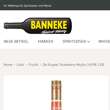
Ihr Webshop für Spirituosen und Weine
NEUE ARTIKEL
MARKEN
SPIRITUOSEN
WHISK
Home
Likör
Frucht
De Kuyper Strawberry Mojito 14,9% 1.00
Zum
Ende
der
Bildergalerie
springen