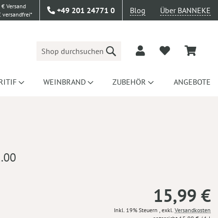
 € Versand
+49 201 24771 0
Blog
Über BANNEKE
 versandfrei*
Suche
RITIF
WEINBRAND
ZUBEHÖR
ANGEBOTE
1.00
15,99 €
Inkl. 19% Steuern
,
exkl.
Versandkosten