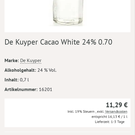
Zum
De Kuyper Cacao White 24% 0.70
Anfang
der
Bildergalerie
Mehr
Marke
De Kuyper
springen
Informationen
Alkoholgehalt
24 % Vol.
Inhalt
0,7 l
Artikelnummer
16201
11,29 €
Inkl. 19% Steuern
,
exkl.
Versandkosten
16,13 €
/ 1 l
Lieferzeit
1-3 Tage