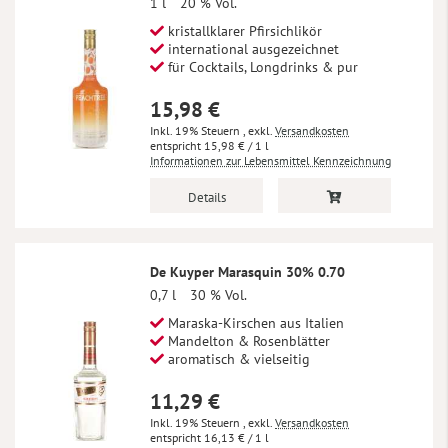
1 l
20 % Vol.
kristallklarer Pfirsichlikör
international ausgezeichnet
für Cocktails, Longdrinks & pur
15,98 €
Inkl. 19% Steuern
,
exkl.
Versandkosten
15,98 €
/ 1 l
Informationen zur Lebensmittel Kennzeichnung
Details
De Kuyper Marasquin 30% 0.70
0,7 l
30 % Vol.
Maraska-Kirschen aus Italien
Mandelton & Rosenblätter
aromatisch & vielseitig
11,29 €
Inkl. 19% Steuern
,
exkl.
Versandkosten
16,13 €
/ 1 l