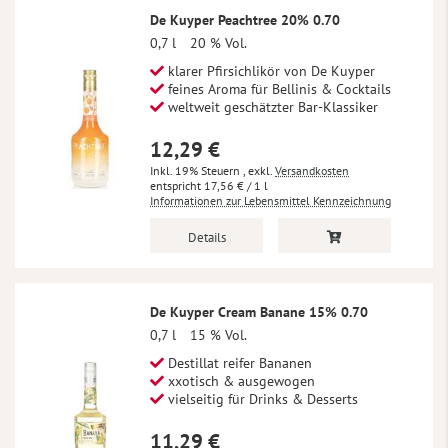
De Kuyper Peachtree 20% 0.70
0,7 l
20 % Vol.
klarer Pfirsichlikör von De Kuyper
feines Aroma für Bellinis & Cocktails
weltweit geschätzter Bar-Klassiker
12,29 €
Inkl. 19% Steuern
,
exkl.
Versandkosten
17,56 €
/ 1 l
Informationen zur Lebensmittel Kennzeichnung
Details
De Kuyper Cream Banane 15% 0.70
0,7 l
15 % Vol.
Destillat reifer Bananen
xxotisch & ausgewogen
vielseitig für Drinks & Desserts
11,29 €