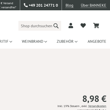
 € Versand
+49 201 24771 0
Blog
Über BANNEKE
 versandfrei*
Suche
RITIF
WEINBRAND
ZUBEHÖR
ANGEBOTE
8,98 €
Inkl. 19% Steuern
,
exkl.
Versandkosten