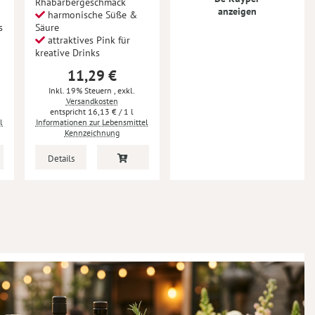
Rhabarbergeschmack
anzeigen
harmonische Süße &
s
Säure
attraktives Pink für
kreative Drinks
11,29 €
Inkl. 19% Steuern
,
exkl.
Versandkosten
16,13 €
/ 1 l
l
Informationen zur Lebensmittel
Kennzeichnung
Details