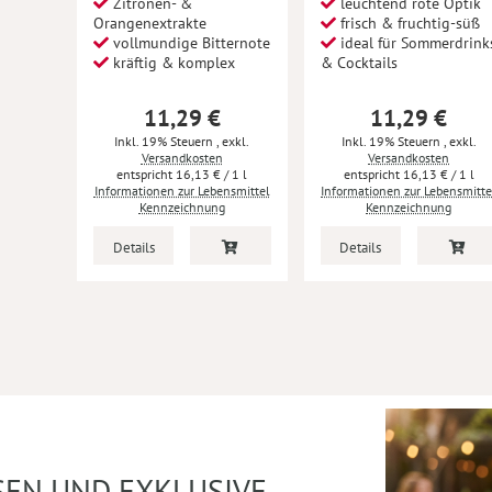
Zitronen- &
leuchtend rote Optik
Orangenextrakte
frisch & fruchtig-süß
vollmundige Bitternote
ideal für Sommerdrink
kräftig & komplex
& Cocktails
11,29 €
11,29 €
Inkl. 19% Steuern
,
exkl.
Inkl. 19% Steuern
,
exkl.
Versandkosten
Versandkosten
16,13 €
/ 1 l
16,13 €
/ 1 l
Informationen zur Lebensmittel
Informationen zur Lebensmitte
Kennzeichnung
Kennzeichnung
Details
Details
SEN UND EXKLUSIVE