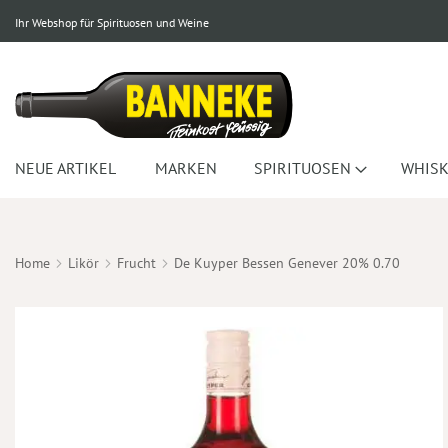
Ihr Webshop für Spirituosen und Weine
NEUE ARTIKEL
MARKEN
SPIRITUOSEN
WHISK
Home
Likör
Frucht
De Kuyper Bessen Genever 20% 0.70
Zum
Ende
der
Bildergalerie
springen