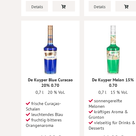
Details
Details
De Kuyper Blue Curacao
De Kuyper Melon 15%
20% 0.70
0.70
0,7 l
20 % Vol.
0,7 l
15 % Vol.
sonnengereifte
frische Curaçao-
Melonen
Schalen
kräftiges Aroma &
leuchtendes Blau
Grünton
fruchtig-bitteres
vielseitig für Drinks &
Orangenaroma
Desserts