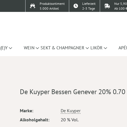
Produktsortiment
Lieferzeit
Nur 5,90
5.000 Artikel
2-3 Tage
Ab 100 €
(E)Y
WEIN
SEKT & CHAMPAGNER
LIKÖR
APÉ
De Kuyper Bessen Genever 20% 0.70
Mehr
Marke
De Kuyper
Informationen
Alkoholgehalt
20 % Vol.