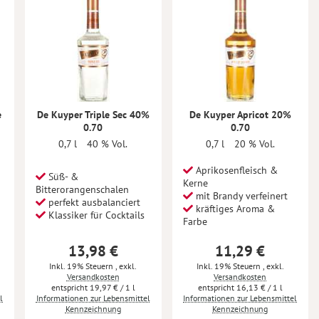
e
De Kuyper Triple Sec 40%
De Kuyper Apricot 20%
0.70
0.70
0,7 l
40 % Vol.
0,7 l
20 % Vol.
Aprikosenfleisch &
Süß- &
Kerne
Bitterorangenschalen
mit Brandy verfeinert
perfekt ausbalanciert
kräftiges Aroma &
Klassiker für Cocktails
Farbe
13,98 €
11,29 €
Inkl. 19% Steuern
,
exkl.
Inkl. 19% Steuern
,
exkl.
Versandkosten
Versandkosten
19,97 €
/ 1 l
16,13 €
/ 1 l
l
Informationen zur Lebensmittel
Informationen zur Lebensmittel
Kennzeichnung
Kennzeichnung