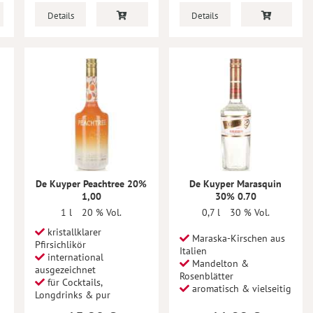
Details
Details
De Kuyper Peachtree 20%
De Kuyper Marasquin
1,00
30% 0.70
1 l
20 % Vol.
0,7 l
30 % Vol.
kristallklarer
Maraska-Kirschen aus
Pfirsichlikör
Italien
international
Mandelton &
ausgezeichnet
Rosenblätter
für Cocktails,
aromatisch & vielseitig
Longdrinks & pur