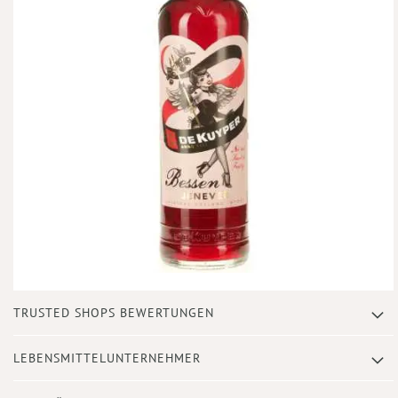
Zum
TRUSTED SHOPS BEWERTUNGEN
Anfang
der
Bildergalerie
LEBENSMITTELUNTERNEHMER
springen