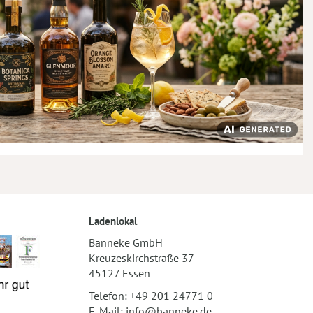
Ladenlokal
Banneke GmbH
Kreuzeskirchstraße 37
45127 Essen
Telefon:
+49 201 24771 0
E-Mail:
info@banneke.de