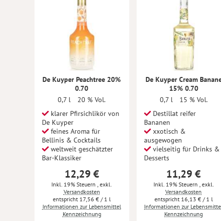
De Kuyper Peachtree 20%
De Kuyper Cream Banan
0.70
15% 0.70
0,7 l
20 % Vol.
0,7 l
15 % Vol.
klarer Pfirsichlikör von
Destillat reifer
De Kuyper
Bananen
feines Aroma für
xxotisch &
Bellinis & Cocktails
ausgewogen
weltweit geschätzter
vielseitig für Drinks &
Bar-Klassiker
Desserts
12,29 €
11,29 €
Inkl. 19% Steuern
,
exkl.
Inkl. 19% Steuern
,
exkl.
Versandkosten
Versandkosten
17,56 €
/ 1 l
16,13 €
/ 1 l
Informationen zur Lebensmittel
Informationen zur Lebensmitte
Kennzeichnung
Kennzeichnung