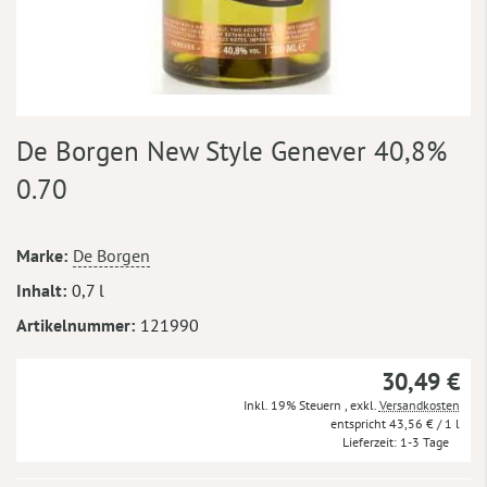
Zum
De Borgen New Style Genever 40,8%
Anfang
der
0.70
Bildergalerie
springen
Mehr
Marke
De Borgen
Informationen
Inhalt
0,7 l
Artikelnummer
121990
30,49 €
Inkl. 19% Steuern
,
exkl.
Versandkosten
43,56 €
/ 1 l
Lieferzeit
1-3 Tage