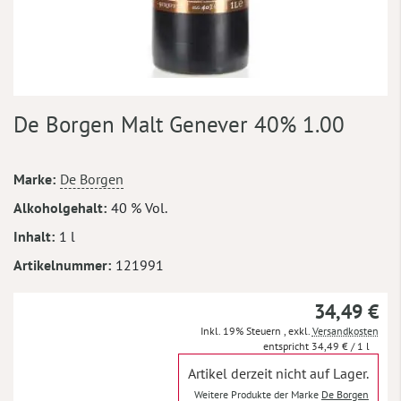
Zum
De Borgen Malt Genever 40% 1.00
Anfang
der
Bildergalerie
Mehr
Marke
De Borgen
springen
Informationen
Alkoholgehalt
40 % Vol.
Inhalt
1 l
Artikelnummer
121991
34,49 €
Inkl. 19% Steuern
,
exkl.
Versandkosten
34,49 €
/ 1 l
Artikel derzeit nicht auf Lager.
Weitere Produkte der Marke
De Borgen