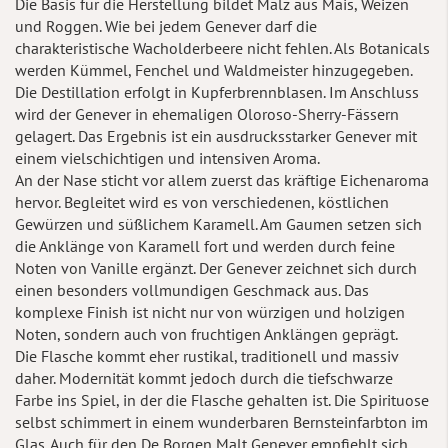
Die Basis für die Herstellung bildet Malz aus Mais, Weizen
und Roggen. Wie bei jedem Genever darf die
charakteristische Wacholderbeere nicht fehlen. Als Botanicals
werden Kümmel, Fenchel und Waldmeister hinzugegeben.
Die Destillation erfolgt in Kupferbrennblasen. Im Anschluss
wird der Genever in ehemaligen Oloroso-Sherry-Fässern
gelagert. Das Ergebnis ist ein ausdrucksstarker Genever mit
einem vielschichtigen und intensiven Aroma.
An der Nase sticht vor allem zuerst das kräftige Eichenaroma
hervor. Begleitet wird es von verschiedenen, köstlichen
Gewürzen und süßlichem Karamell. Am Gaumen setzen sich
die Anklänge von Karamell fort und werden durch feine
Noten von Vanille ergänzt. Der Genever zeichnet sich durch
einen besonders vollmundigen Geschmack aus. Das
komplexe Finish ist nicht nur von würzigen und holzigen
Noten, sondern auch von fruchtigen Anklängen geprägt.
Die Flasche kommt eher rustikal, traditionell und massiv
daher. Modernität kommt jedoch durch die tiefschwarze
Farbe ins Spiel, in der die Flasche gehalten ist. Die Spirituose
selbst schimmert in einem wunderbaren Bernsteinfarbton im
Glas. Auch für den De Borgen Malt Genever empfiehlt sich