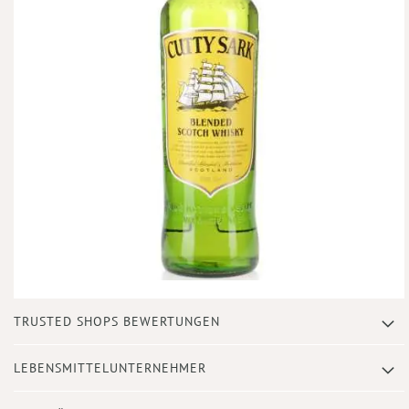
Zum
TRUSTED SHOPS BEWERTUNGEN
Anfang
der
Bildergalerie
LEBENSMITTELUNTERNEHMER
springen