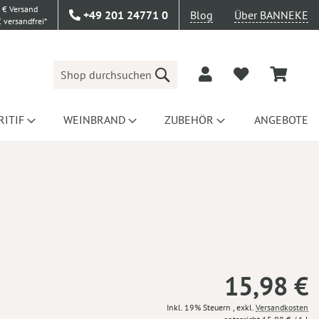
 € Versand
+49 201 24771 0
Blog
Über BANNEKE
 versandfrei*
Suche
RITIF
WEINBRAND
ZUBEHÖR
ANGEBOTE
15,98 €
Inkl. 19% Steuern
,
exkl.
Versandkosten