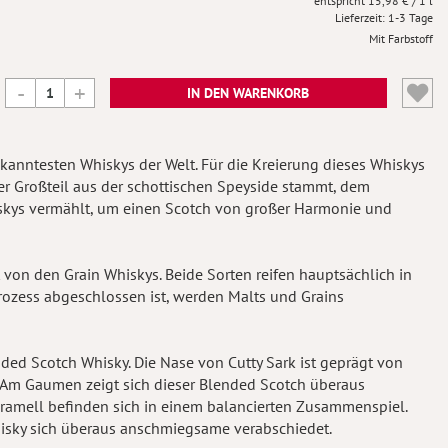
15,98 €
/ 1 l
Lieferzeit
1-3 Tage
Mit Farbstoff
IN DEN WARENKORB
ekanntesten Whiskys der Welt. Für die Kreierung dieses Whiskys
r Großteil aus der schottischen Speyside stammt, dem
iskys vermählt, um einen Scotch von großer Harmonie und
t von den Grain Whiskys. Beide Sorten reifen hauptsächlich in
prozess abgeschlossen ist, werden Malts und Grains
nded Scotch Whisky. Die Nase von Cutty Sark ist geprägt von
. Am Gaumen zeigt sich dieser Blended Scotch überaus
Karamell befinden sich in einem balancierten Zusammenspiel.
 Whisky sich überaus anschmiegsame verabschiedet.