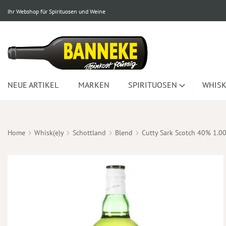
Ihr Webshop für Spirituosen und Weine
NEUE ARTIKEL
MARKEN
SPIRITUOSEN
WHISK
Home
Whisk(e)y
Schottland
Blend
Cutty Sark Scotch 40% 1.0
Zum
Ende
der
Bildergalerie
springen