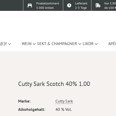
Produktsortiment
Lieferzeit
Nur 5,90
5.000 Artikel
2-3 Tage
Ab 100 €
(E)Y
WEIN
SEKT & CHAMPAGNER
LIKÖR
APÉ
0
Cutty Sark Scotch 40% 1.00
Mehr
Marke
Cutty Sark
Informationen
Alkoholgehalt
40 % Vol.