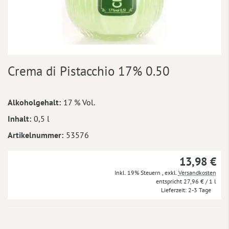
Zum
Crema di Pistacchio 17% 0.50
Anfang
der
Bildergalerie
Mehr
Alkoholgehalt
17 % Vol.
springen
Informationen
Inhalt
0,5 l
Artikelnummer
53576
13,98 €
Inkl. 19% Steuern
,
exkl.
Versandkosten
27,96 €
/ 1 l
Lieferzeit
2-3 Tage