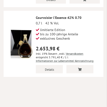
Courvoisier l'Essence 42% 0.70
0,7 l
42 % Vol.
limitierte Edition
bis zu 100-jährige Anteile
exklusives Geschenk
2.653,98 €
Inkl. 19% Steuern
,
exkl.
Versandkosten
3.791,40 €
/ 1 l
Informationen zur Lebensmittel Kennzeichnung
Details