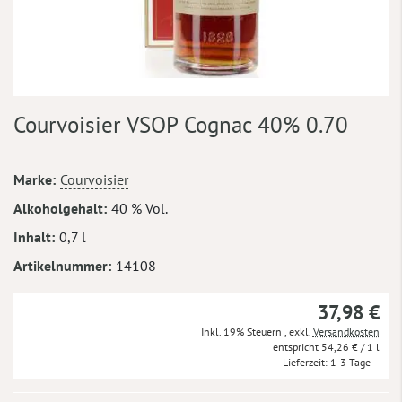
Zum
Courvoisier VSOP Cognac 40% 0.70
Anfang
der
Bildergalerie
Mehr
Marke
Courvoisier
springen
Informationen
Alkoholgehalt
40 % Vol.
Inhalt
0,7 l
Artikelnummer
14108
37,98 €
Inkl. 19% Steuern
,
exkl.
Versandkosten
54,26 €
/ 1 l
Lieferzeit
1-3 Tage