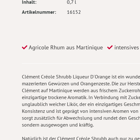
Inhalt
0,7 l
Artikelnummer
16152
Agricole Rhum aus Martinique
intensive
Clément Créole Shrubb Liqueur D´Orange ist ein wunder
mazerierten Gewürzen und Orangenzeste. Die zur Herst
Clément auf Martinique werden aus frischem Zuckerr
einzigartige trockene Aromatik. In Verbindung mit Zuc
unglaublich weicher Likör, der ein einzigartiges Geschm
Konsistenz und ist geprägt von intensiven Aromen von
sorgt zusätzlich für Abwechslung und rundet den Geschm
sondern ausgewogen und kräftig.
Natürlich ist der Clément Créole Shrubb auch pur zu ge