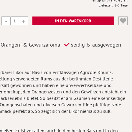
41,70 €
/ 1 l
Lieferzeit
1-3 Tage
IN DEN WARENKORB
s Orangen- & Gewürzaroma
seidig & ausgewogen
barer Likör auf Basis von erstklassigen Agricole Rhums,
ellung verwendeten Rums aus der berühmten Destillerie
ohrsaft gewonnen und haben eine unverwechselbare und
kerrohrsirup, den Orangenzesten und den Gewürzen entsteht ein
ackserlebnis bietet. So besitzt er am Gaumen eine sehr seidige
 Orangenschalen und diversen Gewürzen. Eine pfeffrige Note
ack perfekt ab. So zeigt sich der Likör niemals zu süß,
nießen. Er ist vor allem auch in den besten Bars und in den