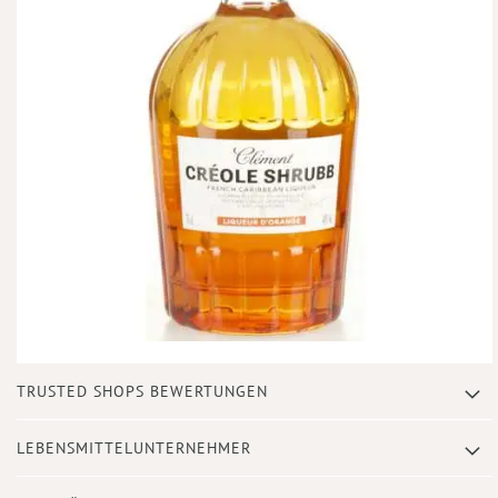
Zum
TRUSTED SHOPS BEWERTUNGEN
Anfang
der
Bildergalerie
LEBENSMITTELUNTERNEHMER
springen