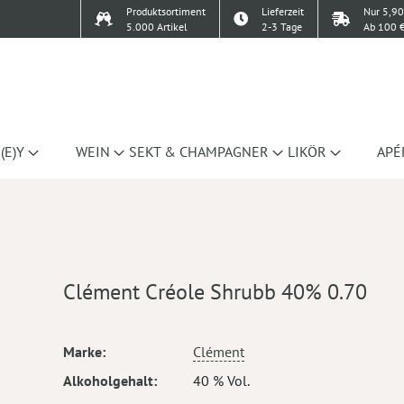
Produktsortiment
Lieferzeit
Nur 5,90
5.000 Artikel
2-3 Tage
Ab 100 €
(E)Y
WEIN
SEKT & CHAMPAGNER
LIKÖR
APÉ
Clément Créole Shrubb 40% 0.70
Mehr
Marke
Clément
Informationen
Alkoholgehalt
40 % Vol.