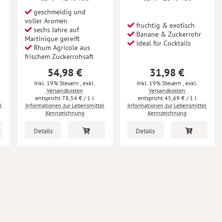
geschmeidig und
voller Aromen
fruchtig & exotisch
sechs Jahre auf
Banane & Zuckerrohr
Martinique gereift
ideal für Cocktails
Rhum Agricole aus
frischem Zuckerrohsaft
54,98 €
31,98 €
Inkl. 19% Steuern
,
exkl.
Inkl. 19% Steuern
,
exkl.
Versandkosten
Versandkosten
78,54 €
/ 1 l
45,69 €
/ 1 l
l
Informationen zur Lebensmittel
Informationen zur Lebensmittel
Kennzeichnung
Kennzeichnung
Details
Details