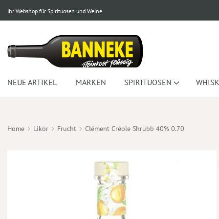
Ihr Webshop für Spirituosen und Weine
NEUE ARTIKEL
MARKEN
SPIRITUOSEN
WHISK
Home
Likör
Frucht
Clément Créole Shrubb 40% 0.70
Zum
Ende
der
Bildergalerie
springen