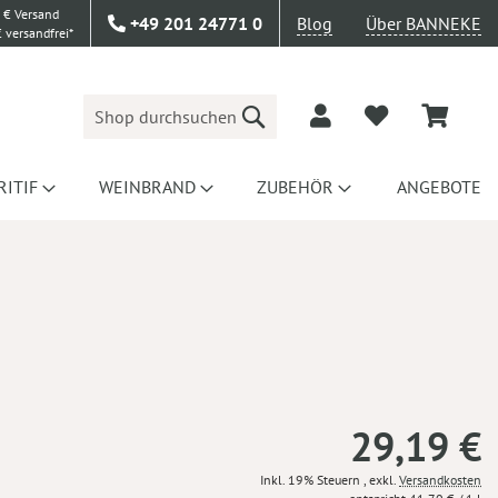
 € Versand
+49 201 24771 0
Blog
Über BANNEKE
 versandfrei*
Suche
RITIF
WEINBRAND
ZUBEHÖR
ANGEBOTE
29,19 €
Inkl. 19% Steuern
,
exkl.
Versandkosten