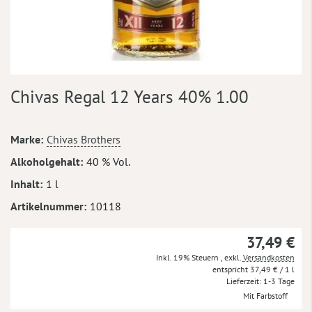
Zum
Chivas Regal 12 Years 40% 1.00
Anfang
der
Bildergalerie
Mehr
Marke
Chivas Brothers
springen
Informationen
Alkoholgehalt
40 % Vol.
Inhalt
1 l
Artikelnummer
10118
37,49 €
Inkl. 19% Steuern
,
exkl.
Versandkosten
37,49 €
/ 1 l
Lieferzeit
1-3 Tage
Mit Farbstoff