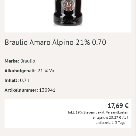
Zum
Braulio Amaro Alpino 21% 0.70
Anfang
der
Bildergalerie
Mehr
Marke
Braulio
springen
Informationen
Alkoholgehalt
21 % Vol.
Inhalt
0,7 l
Artikelnummer
130941
17,69 €
Inkl. 19% Steuern
,
exkl.
Versandkosten
25,27 €
/ 1 l
Lieferzeit
1-3 Tage