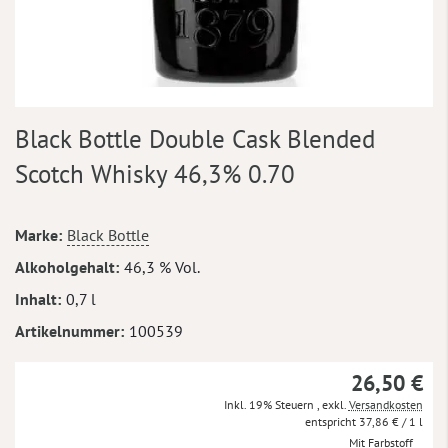
Zum
Black Bottle Double Cask Blended
Anfang
der
Scotch Whisky 46,3% 0.70
Bildergalerie
springen
Mehr
Marke
Black Bottle
Informationen
Alkoholgehalt
46,3 % Vol.
Inhalt
0,7 l
Artikelnummer
100539
26,50 €
Inkl. 19% Steuern
,
exkl.
Versandkosten
37,86 €
/ 1 l
Mit Farbstoff