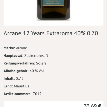
Zum
Arcane 12 Years Extraroma 40% 0.70
Anfang
der
Bildergalerie
Mehr
Marke
Arcane
springen
Informationen
Hauptzutat
Zuckerrohrsaft
Reifungsverfahren
Solera
Alkoholgehalt
40 % Vol.
Inhalt
0,7 l
Land
Mauritius
Artikelnummer
17012
33,69 €