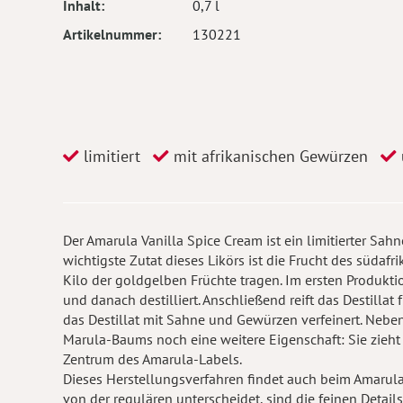
Inhalt
0,7 l
Artikelnummer
130221
limitiert
mit afrikanischen Gewürzen
Der Amarula Vanilla Spice Cream ist ein limitierter Sah
wichtigste Zutat dieses Likörs ist die Frucht des süda
Kilo der goldgelben Früchte tragen. Im ersten Produktio
und danach destilliert. Anschließend reift das Destillat
das Destillat mit Sahne und Gewürzen verfeinert. Neben 
Marula-Baums noch eine weitere Eigenschaft: Sie zieht 
Zentrum des Amarula-Labels.
Dieses Herstellungsverfahren findet auch beim Amarula
von der regulären unterscheidet, sind die feinen Details