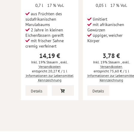
0,7 l
17 % Vol.
0,05 l
17 % Vol.
aus Früchten des
südafrikanischen
limitiert
Marulabaums
mit afrikanischen
2 Jahre in kleinen
Gewürzen
Eichenfässern gereift
üppiger, weicher
mit frischer Sahne
Körper
cremig verfeinert
14,19 €
3,78 €
Inkl. 19% Steuern
,
exkl.
Inkl. 19% Steuern
,
exkl.
Versandkosten
Versandkosten
20,27 €
/ 1 l
75,60 €
/ 1 l
Informationen zur Lebensmittel
Informationen zur Lebensmitte
Kennzeichnung
Kennzeichnung
Details
Details