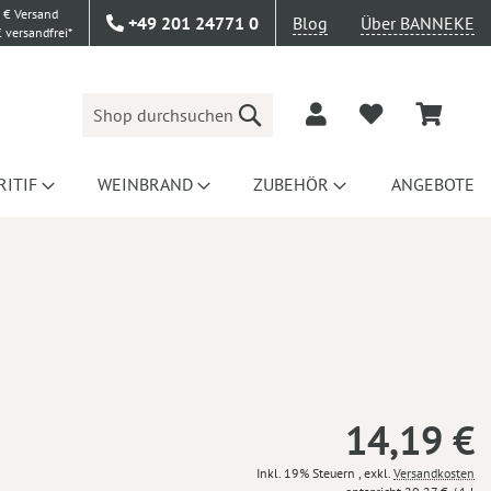
 € Versand
+49 201 24771 0
Blog
Über BANNEKE
 versandfrei*
Suche
RITIF
WEINBRAND
ZUBEHÖR
ANGEBOTE
14,19 €
Inkl. 19% Steuern
,
exkl.
Versandkosten