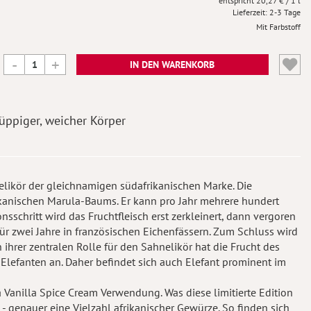
20,27 €
/ 1 l
Lieferzeit
2-3 Tage
Mit Farbstoff
IN DEN WARENKORB
üppiger, weicher Körper
nelikör der gleichnamigen südafrikanischen Marke. Die
frikanischen Marula-Baums. Er kann pro Jahr mehrere hundert
nsschritt wird das Fruchtfleisch erst zerkleinert, dann vergoren
 für zwei Jahre in französischen Eichenfässern. Zum Schluss wird
ihrer zentralen Rolle für den Sahnelikör hat die Frucht des
Elefanten an. Daher befindet sich auch Elefant prominent im
 Vanilla Spice Cream Verwendung. Was diese limitierte Edition
 - genauer eine Vielzahl afrikanischer Gewürze. So finden sich