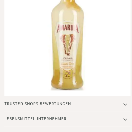
Zum
TRUSTED SHOPS BEWERTUNGEN
Anfang
der
Bildergalerie
LEBENSMITTELUNTERNEHMER
springen