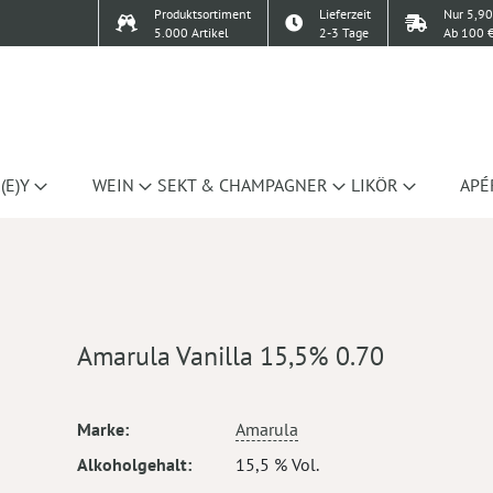
Produktsortiment
Lieferzeit
Nur 5,90
5.000 Artikel
2-3 Tage
Ab 100 €
(E)Y
WEIN
SEKT & CHAMPAGNER
LIKÖR
APÉ
Amarula Vanilla 15,5% 0.70
Mehr
Marke
Amarula
Informationen
Alkoholgehalt
15,5 % Vol.