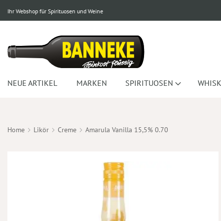
Ihr Webshop für Spirituosen und Weine
NEUE ARTIKEL
MARKEN
SPIRITUOSEN
WHISK
Home
Likör
Creme
Amarula Vanilla 15,5% 0.70
Zum
Ende
der
Bildergalerie
springen