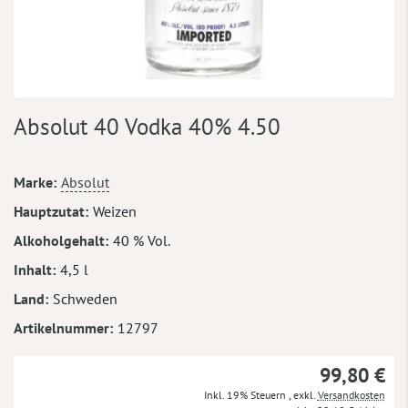
Zum
Absolut 40 Vodka 40% 4.50
Anfang
der
Bildergalerie
Mehr
Marke
Absolut
springen
Informationen
Hauptzutat
Weizen
Alkoholgehalt
40 % Vol.
Inhalt
4,5 l
Land
Schweden
Artikelnummer
12797
99,80 €
Inkl. 19% Steuern
,
exkl.
Versandkosten