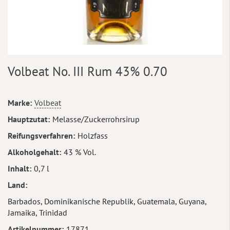
Zum
Volbeat No. III Rum 43% 0.70
Anfang
der
Bildergalerie
Mehr
Marke
Volbeat
springen
Informationen
Hauptzutat
Melasse/Zuckerrohrsirup
Reifungsverfahren
Holzfass
Alkoholgehalt
43 % Vol.
Inhalt
0,7 l
Land
Barbados, Dominikanische Republik, Guatemala, Guyana,
Jamaika, Trinidad
Artikelnummer
17871