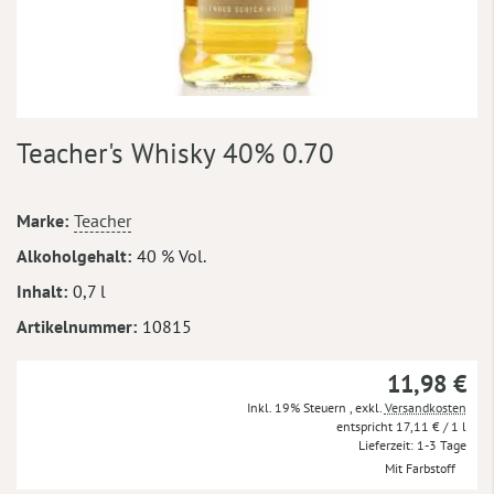
Zum
Teacher's Whisky 40% 0.70
Anfang
der
Bildergalerie
Mehr
Marke
Teacher
springen
Informationen
Alkoholgehalt
40 % Vol.
Inhalt
0,7 l
Artikelnummer
10815
11,98 €
Inkl. 19% Steuern
,
exkl.
Versandkosten
17,11 €
/ 1 l
Lieferzeit
1-3 Tage
Mit Farbstoff