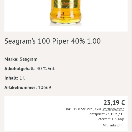
Zum
Seagram's 100 Piper 40% 1.00
Anfang
der
Bildergalerie
Mehr
Marke
Seagram
springen
Informationen
Alkoholgehalt
40 % Vol.
Inhalt
1 l
Artikelnummer
10669
23,19 €
Inkl. 19% Steuern
,
exkl.
Versandkosten
23,19 €
/ 1 l
Lieferzeit
1-3 Tage
Mit Farbstoff