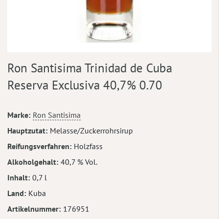
Zum
Ron Santisima Trinidad de Cuba
Anfang
der
Reserva Exclusiva 40,7% 0.70
Bildergalerie
springen
Mehr
Marke
Ron Santisima
Informationen
Hauptzutat
Melasse/Zuckerrohrsirup
Reifungsverfahren
Holzfass
Alkoholgehalt
40,7 % Vol.
Inhalt
0,7 l
Land
Kuba
Artikelnummer
176951