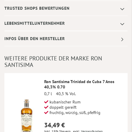
TRUSTED SHOPS BEWERTUNGEN
LEBENSMITTELUNTERNEHMER
INFOS ÜBER DEN HERSTELLER
WEITERE PRODUKTE DER MARKE RON
SANTISIMA
Ron Santisima Trinidad de Cuba 7 Anos
40,3% 0.70
0,7 l
40,3 % Vol.
kubanischer Rum
doppelt gereift
fruchtig, würzig, süß, pfeffrig
34,49 €
Inkl. 19% Steuern
,
exkl.
Versandkosten