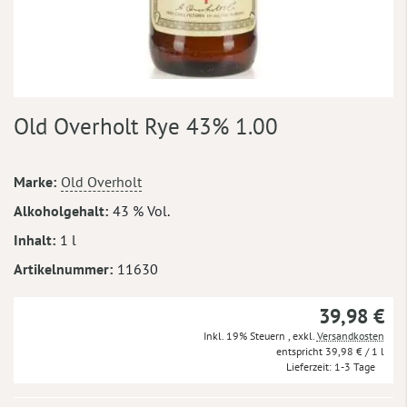
Zum
Old Overholt Rye 43% 1.00
Anfang
der
Bildergalerie
Mehr
Marke
Old Overholt
springen
Informationen
Alkoholgehalt
43 % Vol.
Inhalt
1 l
Artikelnummer
11630
39,98 €
Inkl. 19% Steuern
,
exkl.
Versandkosten
39,98 €
/ 1 l
Lieferzeit
1-3 Tage