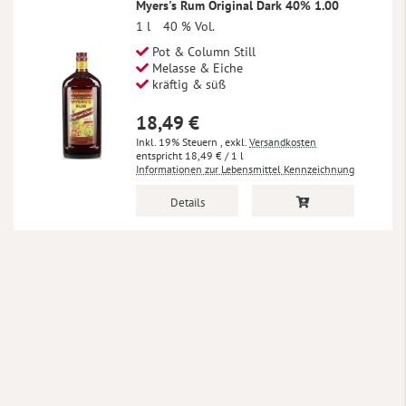
Myers's Rum Original Dark 40% 1.00
1 l
40 % Vol.
Pot & Column Still
Melasse & Eiche
kräftig & süß
18,49 €
Inkl. 19% Steuern
,
exkl.
Versandkosten
18,49 €
/ 1 l
Informationen zur Lebensmittel Kennzeichnung
Details