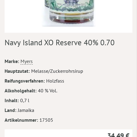
Zum
Navy Island XO Reserve 40% 0.70
Anfang
der
Bildergalerie
Mehr
Marke
Myers
springen
Informationen
Hauptzutat
Melasse/Zuckerrohrsirup
Reifungsverfahren
Holzfass
Alkoholgehalt
40 % Vol.
Inhalt
0,7 l
Land
Jamaika
Artikelnummer
17505
34,49 €