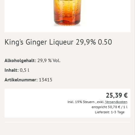
Zum
King's Ginger Liqueur 29,9% 0.50
Anfang
der
Bildergalerie
Mehr
Alkoholgehalt
29,9 % Vol.
springen
Informationen
Inhalt
0,5 l
Artikelnummer
13415
25,39 €
Inkl. 19% Steuern
,
exkl.
Versandkosten
50,78 €
/ 1 l
Lieferzeit
1-3 Tage