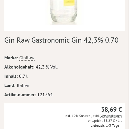
Zum
Gin Raw Gastronomic Gin 42,3% 0.70
Anfang
der
Bildergalerie
Mehr
Marke
GinRaw
springen
Informationen
Alkoholgehalt
42,3 % Vol.
Inhalt
0,7 l
Land
Italien
Artikelnummer
121764
38,69 €
Inkl. 19% Steuern
,
exkl.
Versandkosten
55,27 €
/ 1 l
Lieferzeit
1-3 Tage