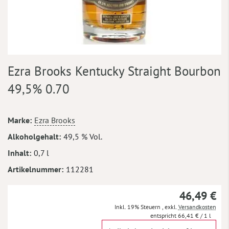
Zum
Ezra Brooks Kentucky Straight Bourbon
Anfang
der
49,5% 0.70
Bildergalerie
springen
Mehr
Marke
Ezra Brooks
Informationen
Alkoholgehalt
49,5 % Vol.
Inhalt
0,7 l
Artikelnummer
112281
46,49 €
Inkl. 19% Steuern
,
exkl.
Versandkosten
66,41 €
/ 1 l