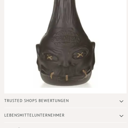
Zum
TRUSTED SHOPS BEWERTUNGEN
Anfang
der
Bildergalerie
LEBENSMITTELUNTERNEHMER
springen