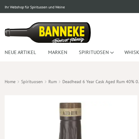
Ihr Webshop für Spirituosen und Weine
NEUE ARTIKEL
MARKEN
SPIRITUOSEN
WHISK
Home
Spirituosen
Rum
Deadhead 6 Year Cask Aged Rum 40% 0
Zum
Ende
der
Bildergalerie
springen