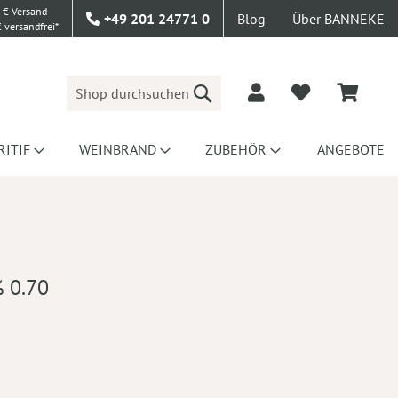
 € Versand
+49 201 24771 0
Blog
Über BANNEKE
 versandfrei*
Suche
RITIF
WEINBRAND
ZUBEHÖR
ANGEBOTE
 0.70