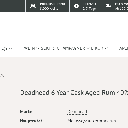
Produktsortiment
Lieferzeit
Nur 5,90
5.000 Artikel
2-3 Tage
Ab 100 €
(E)Y
WEIN
SEKT & CHAMPAGNER
LIKÖR
APÉ
.70
Deadhead 6 Year Cask Aged Rum 40%
Mehr
Marke
Deadhead
Informationen
Hauptzutat
Melasse/Zuckerrohrsirup