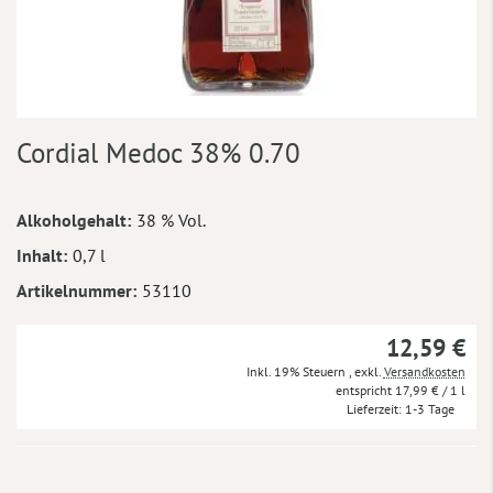
Zum
Cordial Medoc 38% 0.70
Anfang
der
Bildergalerie
Mehr
Alkoholgehalt
38 % Vol.
springen
Informationen
Inhalt
0,7 l
Artikelnummer
53110
12,59 €
Inkl. 19% Steuern
,
exkl.
Versandkosten
17,99 €
/ 1 l
Lieferzeit
1-3 Tage