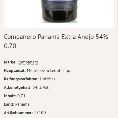
Zum
Companero Panama Extra Anejo 54%
Anfang
der
0.70
Bildergalerie
springen
Mehr
Marke
Companero
Informationen
Hauptzutat
Melasse/Zuckerrohrsirup
Reifungsverfahren
Holzfass
Alkoholgehalt
54 % Vol.
Inhalt
0,7 l
Land
Panama
Artikelnummer
17100