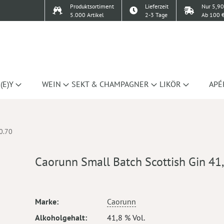
Produktsortiment
Lieferzeit
Nur 5,90
5.000 Artikel
2-3 Tage
Ab 100 €
(E)Y
WEIN
SEKT & CHAMPAGNER
LIKÖR
APÉ
0.70
Caorunn Small Batch Scottish Gin 41
Mehr
Marke
Caorunn
Informationen
Alkoholgehalt
41,8 % Vol.