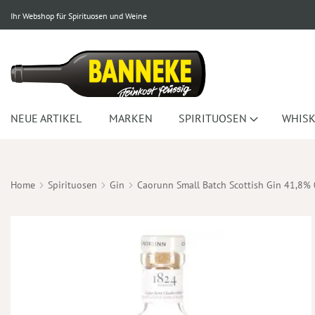
Ihr Webshop für Spirituosen und Weine
NEUE ARTIKEL
MARKEN
SPIRITUOSEN
WHISK
Home
Spirituosen
Gin
Caorunn Small Batch Scottish Gin 41,8% 
Zum
Ende
der
Bildergalerie
springen