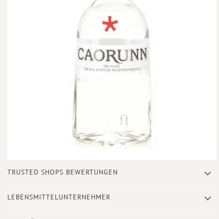
Zum
TRUSTED SHOPS BEWERTUNGEN
Anfang
der
Bildergalerie
LEBENSMITTELUNTERNEHMER
springen