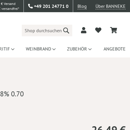
 € Versand
+49 201 24771 0
Blog
Über BANNEKE
 versandfrei*
Suche
RITIF
WEINBRAND
ZUBEHÖR
ANGEBOTE
,8% 0.70
26,49 €