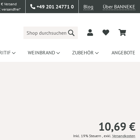
 € Versand
+49 201 24771 0
Blog
Über BANNEKE
 versandfrei*
Suche
RITIF
WEINBRAND
ZUBEHÖR
ANGEBOTE
10,69 €
Inkl. 19% Steuern
,
exkl.
Versandkosten