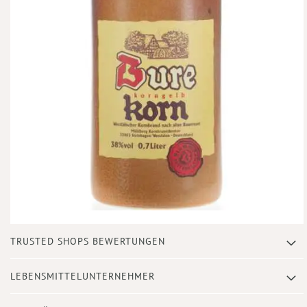
Zum
TRUSTED SHOPS BEWERTUNGEN
Anfang
der
Bildergalerie
LEBENSMITTELUNTERNEHMER
springen