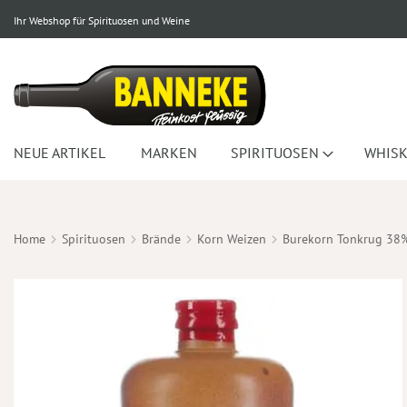
Ihr Webshop für Spirituosen und Weine
NEUE ARTIKEL
MARKEN
SPIRITUOSEN
WHISK
Home
Spirituosen
Brände
Korn Weizen
Burekorn Tonkrug 38
Zum
Ende
der
Bildergalerie
springen