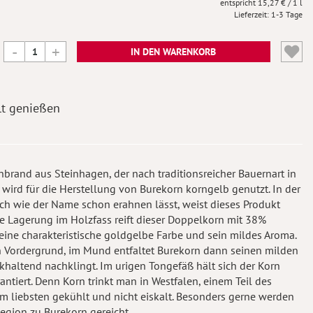
15,27 €
/ 1 l
Lieferzeit
1-3 Tage
IN DEN WARENKORB
t genießen
nbrand aus Steinhagen, der nach traditionsreicher Bauernart in
n wird für die Herstellung von Burekorn korngelb genutzt. In der
ch wie der Name schon erahnen lässt, weist dieses Produkt
e Lagerung im Holzfass reift dieser Doppelkorn mit 38%
ne charakteristische goldgelbe Farbe und sein mildes Aroma.
n Vordergrund, im Mund entfaltet Burekorn dann seinen milden
khaltend nachklingt. Im urigen Tongefäß hält sich der Korn
ntiert. Denn Korn trinkt man in Westfalen, einem Teil des
m liebsten gekühlt und nicht eiskalt. Besonders gerne werden
egion zu Burekorn gereicht.