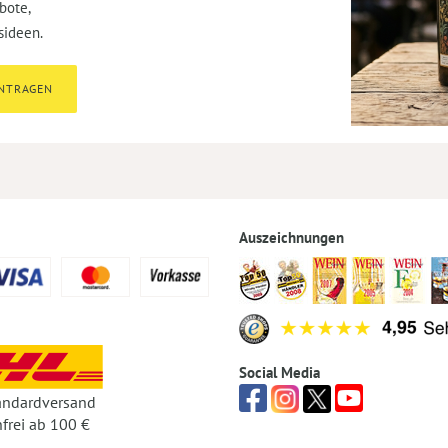
bote,
sideen.
INTRAGEN
Auszeichnungen
Social Media
andardversand
frei ab 100 €