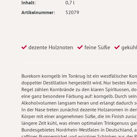
Inhalt
0,7 l
Artikelnummer
52079
dezente Holznoten
feine Süße
gekühl
Burekorn korngelb im Tonkrug ist ein westfälischer Kor
doppelter Destillation hergestellt wird. Nur bestes Kor
Regel zählen Kornbrände zu den klaren Spirituosen, do
eine ganz besondere Färbung auf: korngelb. Durch sein
Alkoholvolumen langsam heran und erlangt dadurch sei
In der Nase treten zunächst dezente Holzaromen in de
Körper mit einer angenehmen Süße, die im Finish zurüc
längere Zeit kühl, was einen optimalen Trinkgenuss gara
Bundesgebietes Nordrhein-Westfalen in Deutschland, a
saftiges Pumpernickel und würziger Schinken aus der R