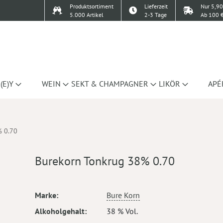
Produktsortiment
Lieferzeit
Nur 5,90
5.000 Artikel
2-3 Tage
Ab 100 €
(E)Y
WEIN
SEKT & CHAMPAGNER
LIKÖR
APÉ
% 0.70
Burekorn Tonkrug 38% 0.70
Mehr
Marke
Bure Korn
Informationen
Alkoholgehalt
38 % Vol.