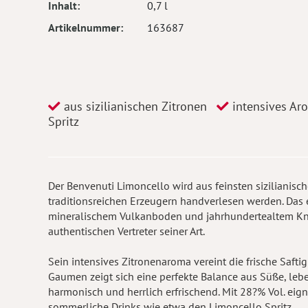
Inhalt
0,7 l
Artikelnummer
163687
aus sizilianischen Zitronen
intensives Ar
Spritz
Der Benvenuti Limoncello wird aus feinsten sizilianisch
traditionsreichen Erzeugern handverlesen werden. Das
mineralischem Vulkanboden und jahrhundertealtem K
authentischen Vertreter seiner Art.
Sein intensives Zitronenaroma vereint die frische Safti
Gaumen zeigt sich eine perfekte Balance aus Süße, lebe
harmonisch und herrlich erfrischend. Mit 28?% Vol. eign
sommerliche Drinks wie etwa den Limoncello Spritz.