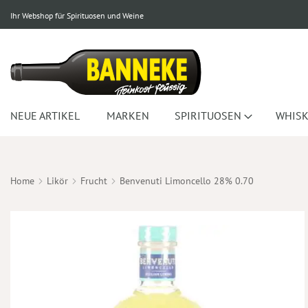
Ihr Webshop für Spirituosen und Weine
NEUE ARTIKEL
MARKEN
SPIRITUOSEN
WHISK
Home
Likör
Frucht
Benvenuti Limoncello 28% 0.70
Zum
Ende
der
Bildergalerie
springen