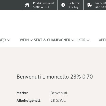
Produktsortiment
Lieferzeit
Nur 5,90
5.000 Artikel
2-3 Tage
Ab 100 €
(E)Y
WEIN
SEKT & CHAMPAGNER
LIKÖR
APÉ
Benvenuti Limoncello 28% 0.70
Mehr
Marke
Benvenuti
Informationen
Alkoholgehalt
28 % Vol.