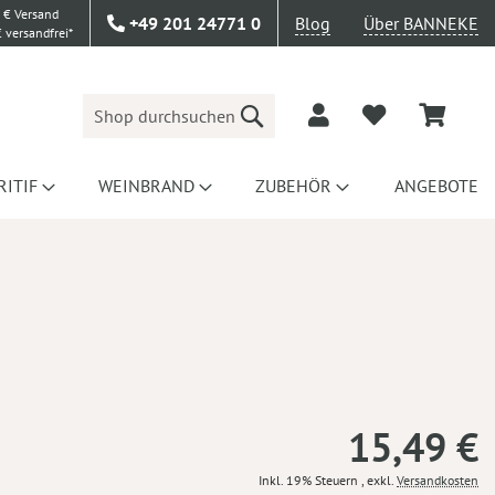
 € Versand
+49 201 24771 0
Blog
Über BANNEKE
 versandfrei*
Suche
RITIF
WEINBRAND
ZUBEHÖR
ANGEBOTE
15,49 €
Inkl. 19% Steuern
,
exkl.
Versandkosten