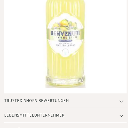
Zum
TRUSTED SHOPS BEWERTUNGEN
Anfang
der
Bildergalerie
LEBENSMITTELUNTERNEHMER
springen