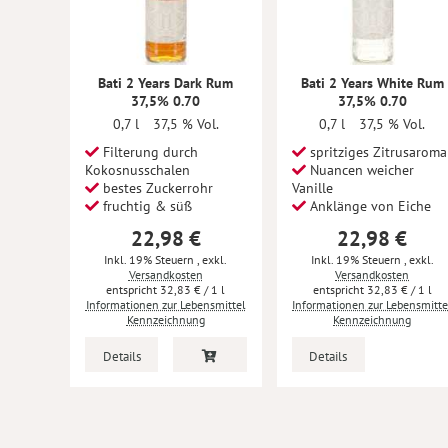
Bati 2 Years Dark Rum
Bati 2 Years White Rum
37,5% 0.70
37,5% 0.70
0,7 l
37,5 % Vol.
0,7 l
37,5 % Vol.
Filterung durch
spritziges Zitrusaroma
Kokosnusschalen
Nuancen weicher
bestes Zuckerrohr
Vanille
fruchtig & süß
Anklänge von Eiche
22,98 €
22,98 €
Inkl. 19% Steuern
,
exkl.
Inkl. 19% Steuern
,
exkl.
Versandkosten
Versandkosten
32,83 €
/ 1 l
32,83 €
/ 1 l
Informationen zur Lebensmittel
Informationen zur Lebensmitte
Kennzeichnung
Kennzeichnung
Details
Details