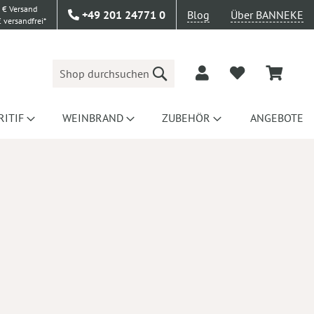
 € Versand
+49 201 24771 0
Blog
Über BANNEKE
 versandfrei*
Suche
RITIF
WEINBRAND
ZUBEHÖR
ANGEBOTE