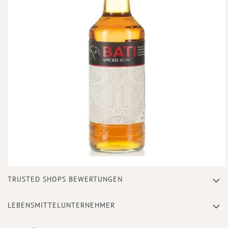
Zum
TRUSTED SHOPS BEWERTUNGEN
Anfang
der
Bildergalerie
LEBENSMITTELUNTERNEHMER
springen