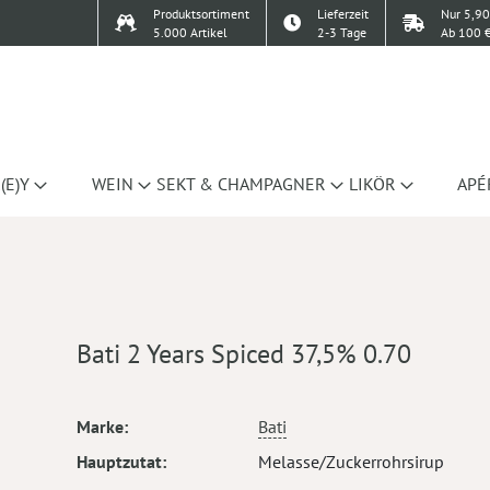
Produktsortiment
Lieferzeit
Nur 5,90
5.000 Artikel
2-3 Tage
Ab 100 €
(E)Y
WEIN
SEKT & CHAMPAGNER
LIKÖR
APÉ
Bati 2 Years Spiced 37,5% 0.70
Mehr
Marke
Bati
Informationen
Hauptzutat
Melasse/Zuckerrohrsirup