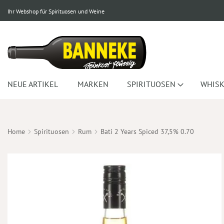
Ihr Webshop für Spirituosen und Weine
NEUE ARTIKEL
MARKEN
SPIRITUOSEN
WHISK
Home
Spirituosen
Rum
Bati 2 Years Spiced 37,5% 0.70
Zum
Ende
der
Bildergalerie
springen