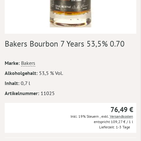
Zum
Bakers Bourbon 7 Years 53,5% 0.70
Anfang
der
Bildergalerie
Mehr
Marke
Bakers
springen
Informationen
Alkoholgehalt
53,5 % Vol.
Inhalt
0,7 l
Artikelnummer
11025
76,49 €
Inkl. 19% Steuern
,
exkl.
Versandkosten
109,27 €
/ 1 l
Lieferzeit
1-3 Tage