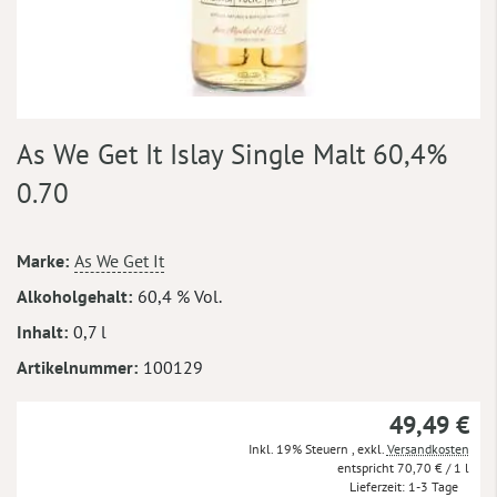
Zum
As We Get It Islay Single Malt 60,4%
Anfang
der
0.70
Bildergalerie
springen
Mehr
Marke
As We Get It
Informationen
Alkoholgehalt
60,4 % Vol.
Inhalt
0,7 l
Artikelnummer
100129
49,49 €
Inkl. 19% Steuern
,
exkl.
Versandkosten
70,70 €
/ 1 l
Lieferzeit
1-3 Tage