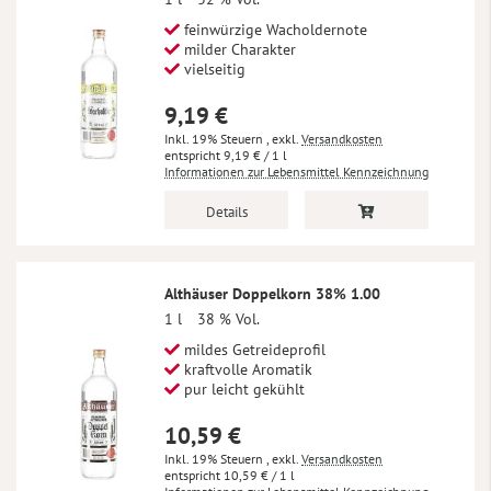
feinwürzige Wacholdernote
milder Charakter
vielseitig
9,19 €
Inkl. 19% Steuern
,
exkl.
Versandkosten
9,19 €
/ 1 l
Informationen zur Lebensmittel Kennzeichnung
Details
Althäuser Doppelkorn 38% 1.00
1 l
38 % Vol.
mildes Getreideprofil
kraftvolle Aromatik
pur leicht gekühlt
10,59 €
Inkl. 19% Steuern
,
exkl.
Versandkosten
10,59 €
/ 1 l