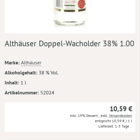
Zum
Althäuser Doppel-Wacholder 38% 1.00
Anfang
der
Bildergalerie
Mehr
Marke
Althäuser
springen
Informationen
Alkoholgehalt
38 % Vol.
Inhalt
1 l
Artikelnummer
52024
10,59 €
Inkl. 19% Steuern
,
exkl.
Versandkosten
10,59 €
/ 1 l
Lieferzeit
1-3 Tage