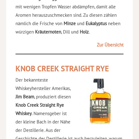
mit wenigen Tropfen Wasser abdämpfen, damit alle
Aromen herauszuschmecken sind. Zu diesen zählen
nämlich die Frische von
Minze
und
Eukalyptus
neben
würzigen
Kräuternoten
, Dill und
Holz
.
Zur Übersicht
KNOB CREEK STRAIGHT RYE
Der bekannteste
Whiskeyhersteller Amerikas,
Jim Beam
, produziert diesen
Knob Creek Straight Rye
Whiskey
. Namensgeber ist
der kleine Bach in der Nähe
der Destillerie. Aus der
Geschichte der Destillerie ist auch herzuleiten, warum