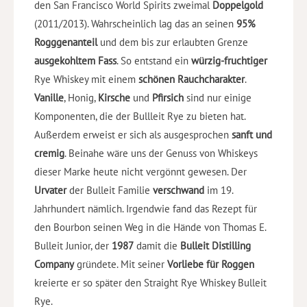
den San Francisco World Spirits zweimal
Doppelgold
(2011/2013). Wahrscheinlich lag das an seinen
95%
Rogggenanteil
und dem bis zur erlaubten Grenze
ausgekohltem Fass
. So entstand ein
würzig-fruchtiger
Rye Whiskey mit einem
schönen Rauchcharakter
.
Vanille
, Honig,
Kirsche
und
Pfirsich
sind nur einige
Komponenten, die der Bullleit Rye zu bieten hat.
Außerdem erweist er sich als ausgesprochen
sanft und
cremig
. Beinahe wäre uns der Genuss von Whiskeys
dieser Marke heute nicht vergönnt gewesen. Der
Urvater
der Bulleit Familie
verschwand
im 19.
Jahrhundert nämlich. Irgendwie fand das Rezept für
den Bourbon seinen Weg in die Hände von Thomas E.
Bulleit Junior, der
1987
damit die
Bulleit Distilling
Company
gründete. Mit seiner
Vorliebe für Roggen
kreierte er so später den Straight Rye Whiskey Bulleit
Rye.