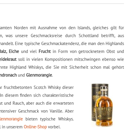
amten Norden mit Ausnahme von den Islands, gleiches gilt für
n, was unsere Geschmacksreise durch Schottland betrifft, aus
andelt. Eine typische Geschmackatendenz, die man den Highlands
alz, Eiche
und viel
Frucht
in Form von getrocknetem Obst und
idekraut
soll in vielen Kompositionen mitschwingen ebenso wie
nnte Highland Whiskys, die Sie mit Sicherheit schon mal gehört
ndronach
und
Glenmorangie
.
hr fruchtbetonten Scotch Whisky dieser
 In diesem finden sich charakteristische
t und Rauch, aber auch die erwarteten
tensiver Geschmack von Vanille. Aber
lenmorangie
bieten typische Whiskys.
l in unserem
Online-Shop
vorbei.