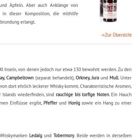
und Äpfeln. Aber auch Anklänge von
 in dieser Komposition, die mithilfe
brundung erlangt.
->Zur Übersicht
00 Inseln, von denen jedoch nur etwa 130 bewohnt werden. Zu den
slay, Campbeltown
(separat behandelt),
Orkney, Jura
und
Mull
. Unter
von dort ehrlich leckerer Whisky kommt. Charakteristische Aromen,
r Islands wiederfinden, sind
rauchige bis torfige Noten
. Ein Hauch
imen Einflüsse ergibt,
Pfeffer
und
Honig
sowie ein Hang zu einer
 Whiskymarken
Ledaig
und
Tobermory
. Beide werden in derselben