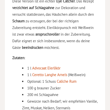
Diese Version ist ein echter
Eye Catcher
. Das Rezept
verzichtet auf Schlagsahne
zur Dekoration und
versucht stattdessen, das Häubchen allein durch den
Schaum
zu erzeugen, der bei der richtigen
Zubereitung entsteht. Eierlikörpunsch mit Weißwein
ist zwar etwas
anspruchsvoller
in der Zubereitung.
Dafür eignet er sich insbesondere, wenn du deine
Gäste
beeindrucken
möchtest.
Zutaten
:
1 l
Advocaat Eierlikör
1 l
Ceretto Langhe Arneis
(Weißwein)
Optional: 1 Schuss
Caliche Rum
100 g brauner Zucker
200 ml Schlagsahne
Gewürze nach Bedarf; wir empfehlen Vanille,
Zimt, Muskat, Nelken, Sternanis