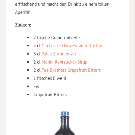
erfrischend und macht den Drink zu einem tollen
Aperitif.
Zutaten:
2 frische Grapefruitkeile
4 cl
Gin Lossie Ostwestfalen Dry Gin
3 cl
Pulco Zitronensaft
2 cl
Monin Rohrzucker Sirup
2 cl
Fee Brothers Grapefruit Bitters
1 frisches Eiweiß
Eis
Grapefruit Bitters