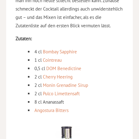
man ihn noch heute stilecht bestellen kann. Zuhause
schmeckt der Cocktail allerdings auch unwiderstehlich
gut – und das Mixen ist einfacher, als es die
Zutatenliste auf den ersten Blick vermuten lässt.
Zutaten:
4 cl
Bombay Sapphire
1 cl
Cointreau
0,5 cl
DOM Benedictine
2 cl
Cherry Heering
2 cl
Monin Grenadine Sirup
2 cl
Pulco Limettensaft
8 cl Ananassaft
Angostura Bitters