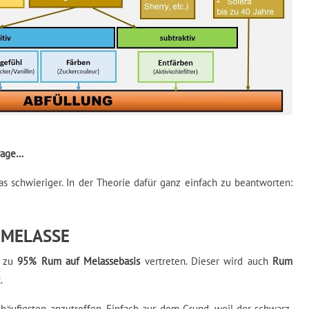
rage…
s schwieriger. In der Theorie dafür ganz einfach zu beantworten:
 MELASSE
t zu
95% Rum auf Melassebasis
vertreten. Dieser wird auch
Rum
.
häufigsten anzutreffen. Einfach aus dem Grund, weil der schwarz-