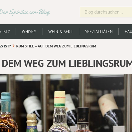
Der Spirituosen-Blog
 IST?
WHISKY
WEIN & SEKT
SPEZIALITÄTEN
HAU
S IST?
RUM STILE – AUF DEM WEG ZUM LIEBLINGSRUM
F DEM WEG ZUM LIEBLINGSRU