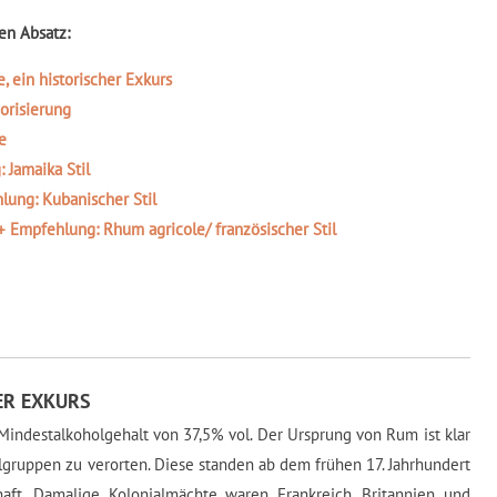
en Absatz:
, ein historischer Exkurs
orisierung
e
 Jamaika Stil
lung: Kubanischer Stil
 Empfehlung: Rhum agricole/ französischer Stil
HER EXKURS
Mindestalkoholgehalt von 37,5% vol. Der Ursprung von Rum ist klar
elgruppen zu verorten. Diese standen ab dem frühen 17. Jahrhundert
haft. Damalige Kolonialmächte waren Frankreich, Britannien und