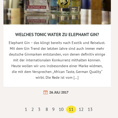
WELCHES TONIC WATER ZU ELEPHANT GIN?
Elephant Gin – das klingt bereits nach Exotik und Reiselust.
Mit dem Gin Trend der letzten Jahre sind auch immer mehr
deutsche Ginmarken entstanden, von denen definitiv einige
mit der internationalen Konkurrenz mithalten können.
Heute wollen wir uns insbesondere einer Marke widmen,
die mit dem Versprechen „African Taste, German Quality“
wirbt. Die Rede ist vom […]
26. JULI 2017
1
2
3
8
9
10
11
12
13