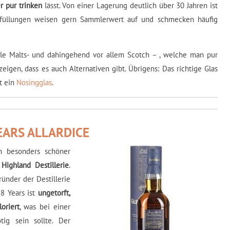
r pur trinken
lässt. Von einer Lagerung deutlich über 30 Jahren ist
bfüllungen weisen gern Sammlerwert auf und schmecken häufig
gle Malts- und dahingehend vor allem Scotch – , welche man pur
igen, dass es auch Alternativen gibt. Übrigens: Das richtige Glas
t ein
Nosingglas
.
EARS ALLARDICE
in besonders schöner
 Highland Destillerie
.
nder der Destillerie
18 Years ist
ungetorft,
oriert
, was bei einer
tig sein sollte. Der