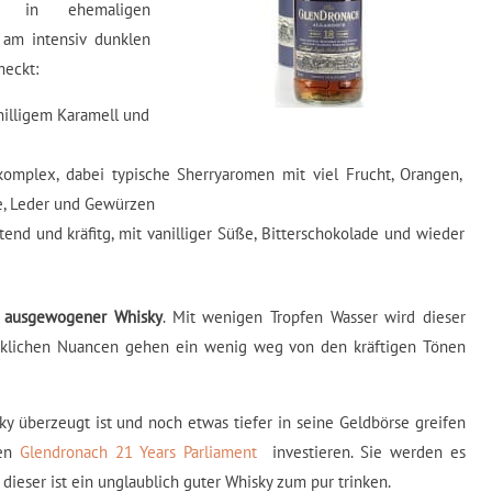
ch in ehemaligen
 am intensiv dunklen
meckt:
nilligem Karamell und
omplex, dabei typische Sherryaromen mit viel Frucht, Orangen,
e, Leder und Gewürzen
tend und kräfitg, mit vanilliger Süße, Bitterschokolade und wieder
ön ausgewogener Whisky
. Mit wenigen Tropfen Wasser wird dieser
klichen Nuancen gehen ein wenig weg von den kräftigen Tönen
 überzeugt ist und noch etwas tiefer in seine Geldbörse greifen
den
Glendronach 21 Years Parliament
investieren. Sie werden es
dieser ist ein unglaublich guter Whisky zum pur trinken.