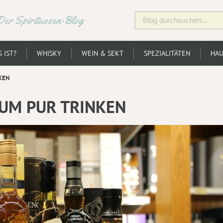
Der Spirituosen-Blog
 IST?
WHISKY
WEIN & SEKT
SPEZIALITÄTEN
HAU
KEN
UM PUR TRINKEN