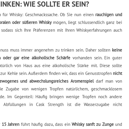
NKEN: WIE SOLLTE ER SEIN?
uch für Whisky: Geschmackssache. Ob Sie nun einen
rauchigen und
loralen oder süßeren Whisky
mögen, liegt schlussendlich ganz bei
 sodass sich Ihre Präferenzen mit Ihren Whiskyerfahrungen auch
enuss muss immer angenehm zu trinken sein. Daher sollten
keine
n oder gar eine alkoholische Schärfe
vorhanden sein. Ein guter
türlich von Haus aus eine alkoholische Stärke mit. Diese sollte
zur Kehle sein. Außerdem finden wir, dass ein Genusstropfen
nicht
ewogenes und abwechslungsreiches Aromenspiel
darf man von
ie Zugabe von wenigen Tropfen natürlichem, geschmacklosem
nde. Im Gegenteil: Häufig bringen wenige Tropfen noch andere
Abfüllungen in Cask Strength ist die Wasserzugabe nicht
 15 Jahren
führt häufig dazu, dass ein
Whisky sanft zu Zunge
und