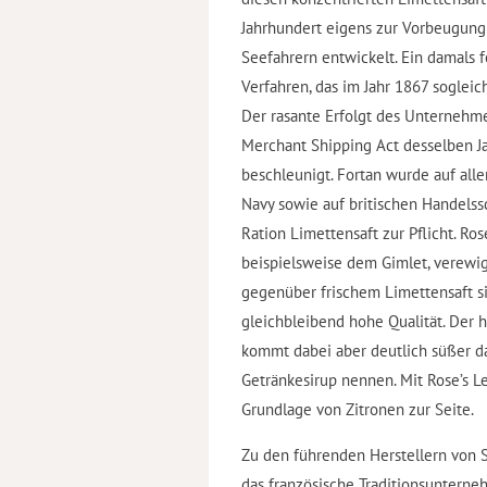
Jahrhundert eigens zur Vorbeugung
Seefahrern entwickelt. Ein damals fo
Verfahren, das im Jahr 1867 sogleic
Der rasante Erfolgt des Unternehm
Merchant Shipping Act desselben J
beschleunigt. Fortan wurde auf alle
Navy sowie auf britischen Handelssc
Ration Limettensaft zur Pflicht. Ros
beispielsweise dem Gimlet, verewig
gegenüber frischem Limettensaft s
gleichbleibend hohe Qualität. Der h
kommt dabei aber deutlich süßer dah
Getränkesirup nennen. Mit Rose’s 
Grundlage von Zitronen zur Seite.
Zu den führenden Herstellern von S
das französische Traditionsuntern