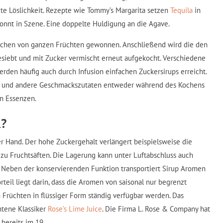
te Löslichkeit. Rezepte wie Tommy’s Margarita setzen
Tequila
in
onnt in Szene. Eine doppelte Huldigung an die Agave.
kochen von ganzen Früchten gewonnen. Anschließend wird die den
esiebt und mit Zucker vermischt erneut aufgekocht. Verschiedene
den häufig auch durch Infusion einfachen Zuckersirups erreicht.
e und andere Geschmackszutaten entweder während des Kochens
n Essenzen.
?
er Hand. Der hohe Zuckergehalt verlängert beispielsweise die
h zu Fruchtsäften. Die Lagerung kann unter Luftabschluss auch
 Neben der konservierenden Funktion transportiert Sirup Aromen
rteil liegt darin, dass die Aromen von saisonal nur begrenzt
 Früchten in flüssiger Form ständig verfügbar werden. Das
htene Klassiker
Rose’s Lime Juice
. Die Firma L. Rose & Company
hat
bereits im 19.