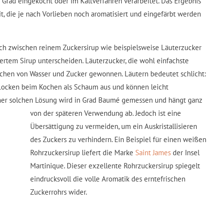
Grad eingekocht oder im Kaltverfahren verarbeitet. Das Ergebnis
eit, die je nach Vorlieben noch aromatisiert und eingefärbt werden
lich zwischen reinem Zuckersirup wie beispielsweise Läuterzucker
ertem Sirup unterscheiden. Läuterzucker, die wohl einfachste
ochen von Wasser und Zucker gewonnen. Läutern bedeutet schlicht:
 flocken beim Kochen als Schaum aus und können leicht
ner solchen Lösung wird in Grad Baumé gemessen und hängt ganz
von der späteren Verwendung ab.
Jedoch ist eine
Übersättigung zu vermeiden, um ein Auskristallisieren
des Zuckers zu verhindern. Ein Beispiel für einen weißen
Rohrzuckersirup liefert die Marke
Saint James
der Insel
Martinique. Dieser exzellente Rohrzuckersirup spiegelt
eindrucksvoll die volle Aromatik des erntefrischen
Zuckerrohrs wider.