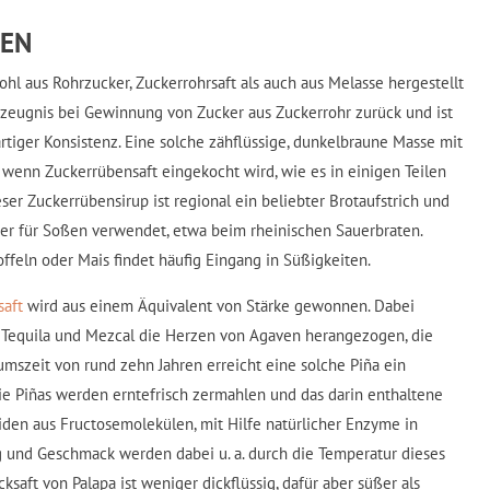
TEN
hl aus Rohrzucker, Zuckerrohrsaft als auch aus Melasse hergestellt
rzeugnis bei Gewinnung von Zucker aus Zuckerrohr zurück und ist
rtiger Konsistenz. Eine solche zähflüssige, dunkelbraune Masse mit
wenn Zuckerrübensaft eingekocht wird, wie es in einigen Teilen
eser Zuckerrübensirup ist regional ein beliebter Brotaufstrich und
der für Soßen verwendet, etwa beim rheinischen Sauerbraten.
offeln oder Mais findet häufig Eingang in Süßigkeiten.
saft
wird aus einem Äquivalent von Stärke gewonnen. Dabei
 Tequila und Mezcal die Herzen von Agaven herangezogen, die
umszeit von rund zehn Jahren erreicht eine solche Piña ein
e Piñas werden erntefrisch zermahlen und das darin enthaltene
riden aus Fructosemolekülen, mit Hilfe natürlicher Enzyme in
und Geschmack werden dabei u. a. durch die Temperatur dieses
ksaft von Palapa ist weniger dickflüssig, dafür aber süßer als