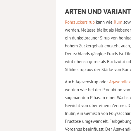
ARTEN UND VARIAN
Rohrzuckersirup
kann wie
Rum
sowo
werden. Melasse bleibt als Nebene
ein dunkelbrauner Sirup von honiga
hohem Zuckergehalt entsteht auch, 
Deutschlands gängige Praxis ist. Di
wird ebenso gerne als Backzutat o
Stärkesirup aus der Stärke von Kart
Auch Agavensirup oder
Agavendick
werden wie bei der Produktion von
sogenannten Piñas. In einer Wachst
Gewicht von über einem Zentner. Di
Inulin, ein Gemisch von Polysaccha
Fructose umgewandelt. Farbgebung 
Vorgangs beeinflusst. Der Agavendic