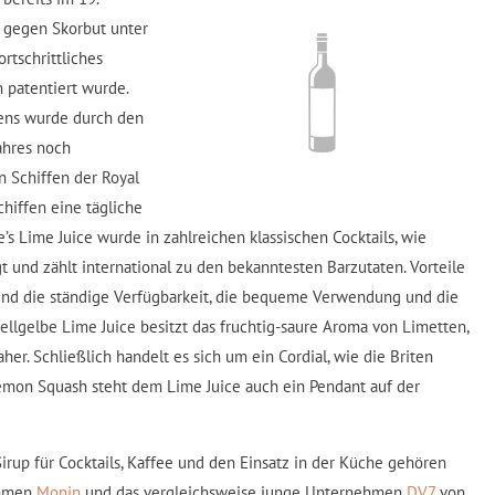
 gegen Skorbut unter
rtschrittliches
h patentiert wurde.
ens wurde durch den
ahres noch
n Schiffen der Royal
hiffen eine tägliche
e’s Lime Juice wurde in zahlreichen klassischen Cocktails, wie
t und zählt international zu den bekanntesten Barzutaten. Vorteile
ind die ständige Verfügbarkeit, die bequeme Verwendung und die
ellgelbe Lime Juice besitzt das fruchtig-saure Aroma von Limetten,
er. Schließlich handelt es sich um ein Cordial, wie die Briten
Lemon Squash steht dem Lime Juice auch ein Pendant auf der
irup für Cocktails, Kaffee und den Einsatz in der Küche gehören
ehmen
Monin
und das vergleichsweise junge Unternehmen
DV7
von