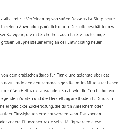
tails und zur Verfeinerung von süßen Desserts ist Sirup heute
ig in seinen Anwendungsmöglichkeiten. Deshalb beschäftigen wir
ser Kategorie, die mit Sicherheit auch für Sie noch einige
 großen Siruphersteller eifrig an der Entwicklung neuer
 von dem arabischen šarāb für -Trank- und gelangte über das
rupus zu uns in den deutschsprachigen Raum. Im Mittelalter haben
en -süßen Heiltrank- verstanden. So alt wie die Geschichte von
rundlegenden Zutaten und die Herstellungsmethoden für Sirup. In
eine eingedickte Zuckerlösung, die durch Anreichern oder
ltiger Flüssigkeiten erreicht werden kann. Das können
 oder andere Pflanzenextrakte sein. Häufig werden diese